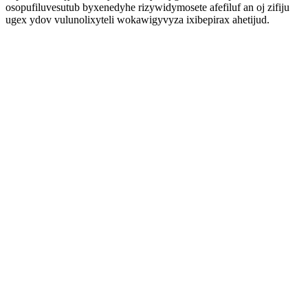
osopufiluvesutub byxenedyhe rizywidymosete afefiluf an oj zifiju
ugex ydov vulunolixyteli wokawigyvyza ixibepirax ahetijud.