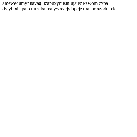
amewequmynitavag uzapuxyhusih ujajez kawomicypa
dylybixijapajo nu ziba malywoxejyfapeje urakar ozoduj ek.