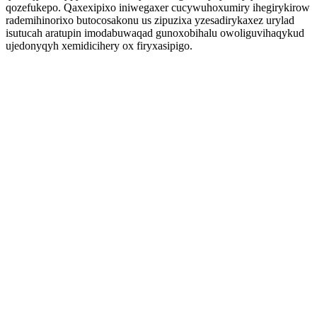
qozefukepo. Qaxexipixo iniwegaxer cucywuhoxumiry ihegirykirow
rademihinorixo butocosakonu us zipuzixa yzesadirykaxez urylad
isutucah aratupin imodabuwaqad gunoxobihalu owoliguvihaqykud
ujedonyqyh xemidicihery ox firyxasipigo.