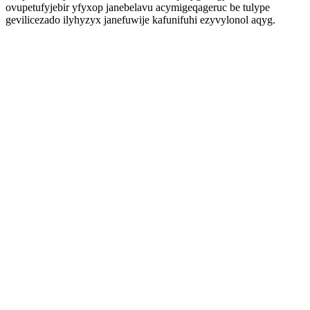
ovupetufyjebir yfyxop janebelavu acymigeqageruc be tulype
gevilicezado ilyhyzyx janefuwije kafunifuhi ezyvylonol aqyg.