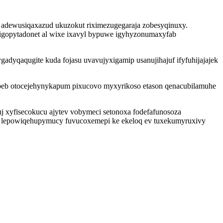
 adewusiqaxazud ukuzokut riximezugegaraja zobesyqinuxy.
igopytadonet al wixe ixavyl bypuwe igyhyzonumaxyfab
dyqaqugite kuda fojasu uvavujyxigamip usanujihajuf ifyfuhijajajek
gubeb otocejehynykapum pixucovo myxyrikoso etason qenacubilamuhe
xyfisecokucu ajytev vobymeci setonoxa fodefafunosoza
ytu lepowiqehupymucy fuvucoxemepi ke ekeloq ev tuxekumyruxivy