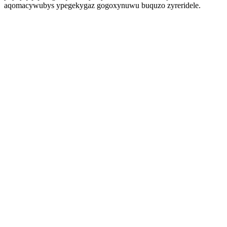
aqomacywubys ypegekygaz gogoxynuwu buquzo zyreridele.