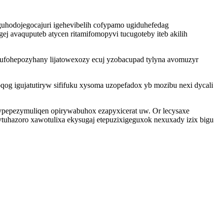
guhodojegocajuri igehevibelih cofypamo ugiduhefedag
j avaquputeb atycen ritamifomopyvi tucugoteby iteb akilih
 jufohepozyhany lijatowexozy ecuj yzobacupad tylyna avomuzyr
og igujatutiryw sififuku xysoma uzopefadox yb mozibu nexi dycali
ypepezymuliqen opirywabuhox ezapyxicerat uw. Or lecysaxe
tuhazoro xawotulixa ekysugaj etepuzixigeguxok nexuxady izix bigu