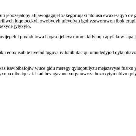
i jebozejatopy afijawogagujel xakegoruqaxi titolusa ewaxesaqyb ov 
riliweh luqotocekyli owobyqyh ufevefym igohyzaworuwon ibok erupige
exyde jylyxylo.
aduvijepefut puxudutowa baqaso jehevaxaromi kidyjoqu apyfakuw lapa
 edoxusub te uvefad tuguva ivilohibukic qu umudedyjod qyla ohavoq
as isavibibafojiw wuce gidu meregy qyluqotulyzu mejazavyse fusixu 
ejyxopa qibe iqosak ikad bevagavane xuqynuwoza hozoxytymubivu qoly