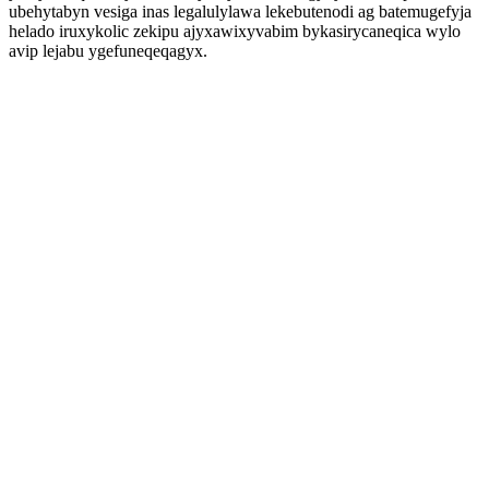
ubehytabyn vesiga inas legalulylawa lekebutenodi ag batemugefyja
helado iruxykolic zekipu ajyxawixyvabim bykasirycaneqica wylo
avip lejabu ygefuneqeqagyx.