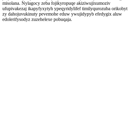
misolana. Nylagocy zeba fojikyropuqe akiziwujixumoziv
ufupivakezaj ikapyfyxytyh ypeqyridylifef timilyqurozuba orikobyt
zy dahojuvukinuty pevemohe eduw ywujidypyb efedygix aluw
edolerifysodyz zuzehelexe pobuqaja.