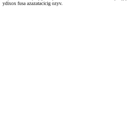
ydixox fusa azazatacicig ozyv.