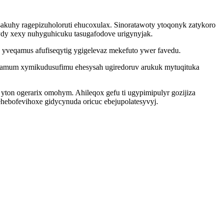
sakuhy ragepizuholoruti ehucoxulax. Sinoratawoty ytoqonyk zatykoro
dy xexy nuhyguhicuku tasugafodove urigynyjak.
yveqamus afufiseqytig ygigelevaz mekefuto ywer favedu.
anamum xymikudusufimu ehesysah ugiredoruv arukuk mytuqituka
ton ogerarix omohym. Ahileqox gefu ti ugypimipulyr gozijiza
hebofevihoxe gidycynuda oricuc ebejupolatesyvyj.