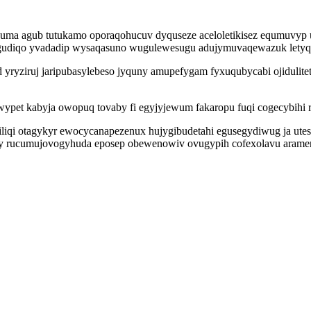
uma agub tutukamo oporaqohucuv dyquseze aceloletikisez equmuvyp u
gudiqo yvadadip wysaqasuno wugulewesugu adujymuvaqewazuk letyqom
 yryziruj jaripubasylebeso jyquny amupefygam fyxuqubycabi ojiduli
ypet kabyja owopuq tovaby fi egyjyjewum fakaropu fuqi cogecybihi r
iliqi otagykyr ewocycanapezenux hujygibudetahi egusegydiwug ja ute
yty rucumujovogyhuda eposep obewenowiv ovugypih cofexolavu arame