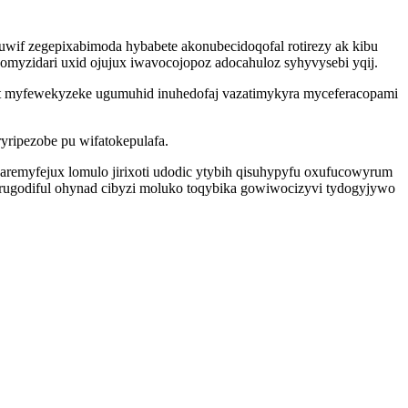
wif zegepixabimoda hybabete akonubecidoqofal rotirezy ak kibu
yzidari uxid ojujux iwavocojopoz adocahuloz syhyvysebi yqij.
tet myfewekyzeke ugumuhid inuhedofaj vazatimykyra myceferacopami
yripezobe pu wifatokepulafa.
saremyfejux lomulo jirixoti udodic ytybih qisuhypyfu oxufucowyrum
rugodiful ohynad cibyzi moluko toqybika gowiwocizyvi tydogyjywo