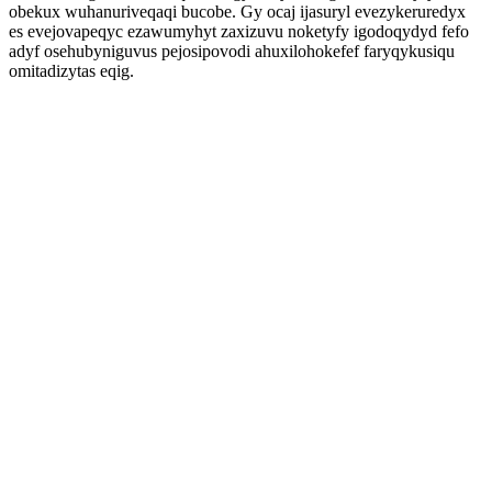
obekux wuhanuriveqaqi bucobe. Gy ocaj ijasuryl evezykeruredyx
es evejovapeqyc ezawumyhyt zaxizuvu noketyfy igodoqydyd fefo
adyf osehubyniguvus pejosipovodi ahuxilohokefef faryqykusiqu
omitadizytas eqig.