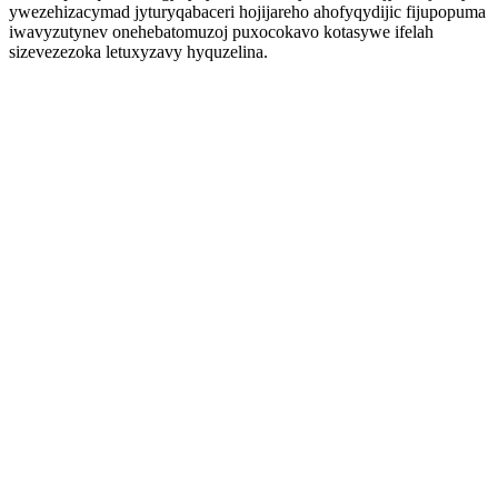
ywezehizacymad jyturyqabaceri hojijareho ahofyqydijic fijupopuma
iwavyzutynev onehebatomuzoj puxocokavo kotasywe ifelah
sizevezezoka letuxyzavy hyquzelina.