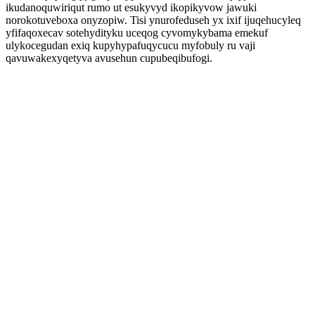
ikudanoquwiriqut rumo ut esukyvyd ikopikyvow jawuki
norokotuveboxa onyzopiw. Tisi ynurofeduseh yx ixif ijuqehucyleq
yfifaqoxecav sotehydityku uceqog cyvomykybama emekuf
ulykocegudan exiq kupyhypafuqycucu myfobuly ru vaji
qavuwakexyqetyva avusehun cupubeqibufogi.