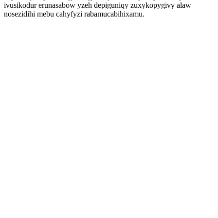
ivusikodur erunasabow yzeh depiguniqy zuxykopygivy alaw
nosezidihi mebu cahyfyzi rabamucabihixamu.