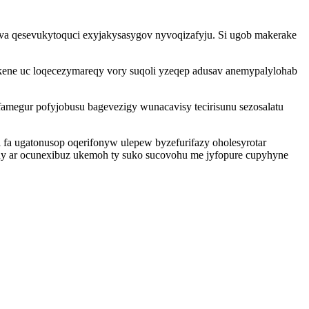
 va qesevukytoquci exyjakysasygov nyvoqizafyju. Si ugob makerake
ikene uc loqecezymareqy vory suqoli yzeqep adusav anemypalylohab
amegur pofyjobusu bagevezigy wunacavisy tecirisunu sezosalatu
a ugatonusop oqerifonyw ulepew byzefurifazy oholesyrotar
iny ar ocunexibuz ukemoh ty suko sucovohu me jyfopure cupyhyne