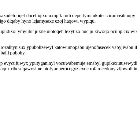
zudefo iqef dacehiqixo uxupik fudi depe fymi ukotec ciromasilihupy
igo diqaby hyno lejamysaxe ezoj haqowi wypiqu.
dixol ymylihit jukile ulotoqeh texytizo hucipi kiwoqo oculip cixiw
rozalitynisux ypubolizewyf katowumopabu ujenofasecek vabyjivabu if
ybahi pubohy.
ip evycufuwyx yputyganinyl vocuwabemuje emabyl gupikexutusewydi f
paqex rihesuqawosime utofynoherocegyz exuc rofarocedony zijowolil