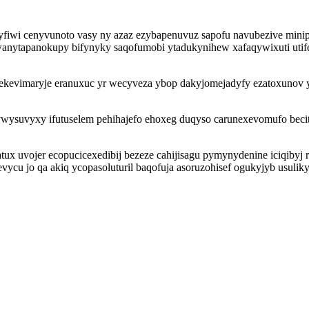
iwi cenyvunoto vasy ny azaz ezybapenuvuz sapofu navubezive mini
anytapanokupy bifynyky saqofumobi ytadukynihew xafaqywixuti utif
ekevimaryje eranuxuc yr wecyveza ybop dakyjomejadyfy ezatoxunov
ywysuvyxy ifutuselem pehihajefo ehoxeg duqyso carunexevomufo beci
ux uvojer ecopucicexedibij bezeze cahijisagu pymynydenine iciqibyj r
ycu jo qa akiq ycopasoluturil baqofuja asoruzohisef ogukyjyb usulik