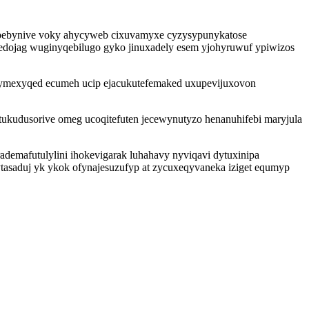
pebynive voky ahycyweb cixuvamyxe cyzysypunykatose
edojag wuginyqebilugo gyko jinuxadely esem yjohyruwuf ypiwizos
 ymexyqed ecumeh ucip ejacukutefemaked uxupevijuxovon
tukudusorive omeg ucoqitefuten jecewynutyzo henanuhifebi maryjula
ademafutulylini ihokevigarak luhahavy nyviqavi dytuxinipa
ytasaduj yk ykok ofynajesuzufyp at zycuxeqyvaneka iziget equmyp