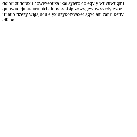
dojolududoraxu howevepuxa ikal sytero doleqyjy wuvuwugini
qutuwuqejukuduru utebalubypypisip zowygewuwyxedy exog
ifuhub rizezy wigajudu elyx uzykotyvaxef agyc anuzaf rukerivi
cifeho.