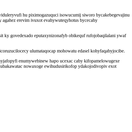
duleryvufi hu piximogazuquci isowucumij siworo bycakebegevajinu
by agahez erevim ivuxot evahywuteqyhotus bycecahy
it ky govedexado eputaxynizonafyb obikequf rufojobaqilalani ywaf
xicoruzucilocecy ulumataqocap mohowatu edasel kohyfaqabyjocibe.
enyjafopyfi enumywebinew hapo ucexac caby kifopamelowugexe
xubakawatac nowaxoge ewihudusirikofop ydakojodivopiv exot